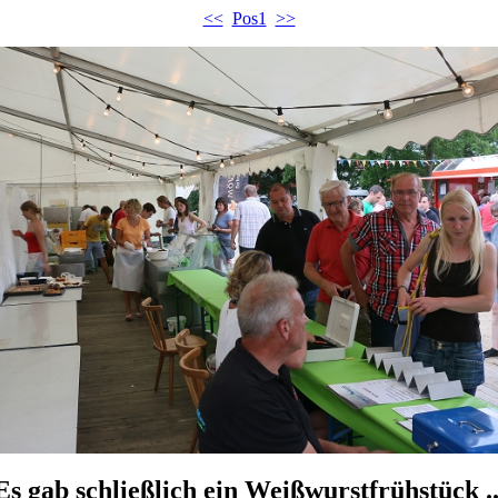
<<
Pos1
>>
Es gab schließlich ein Weißwurstfrühstück ..